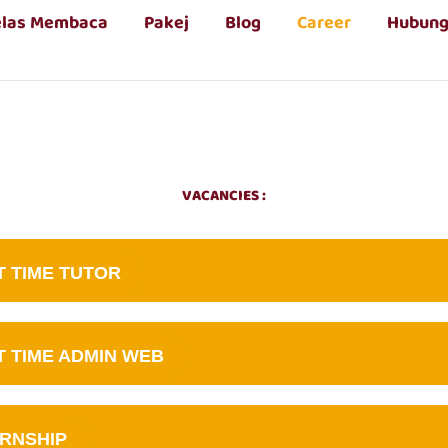
elas Membaca
Pakej
Blog
Career
Hubung
VACANCIES :
T TIME TUTOR
T TIME ADMIN WEB
ERNSHIP